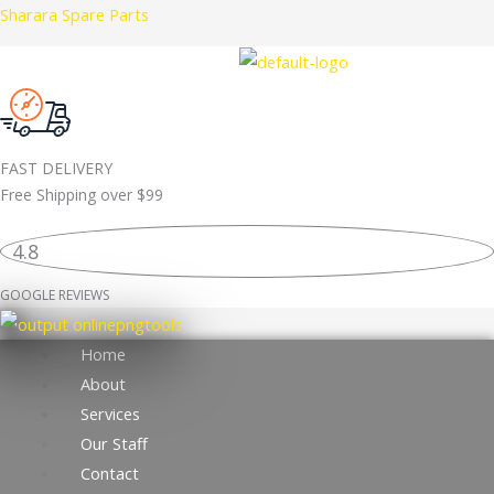
Skip
Sharara Spare Parts
to
content
FAST DELIVERY
Free Shipping over
$99
4.8
GOOGLE REVIEWS
Home
About
Services
Our Staff
Contact